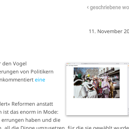
‹
geschriebene wo
11. November 2
r den Vogel
rungen von Politikern
unkommentiert
eine
dert« Reformen anstatt
n ist das enorm in Mode:
t errungen haben und die
 all die Dinge umzusetzen, für die sie gewählt wurde