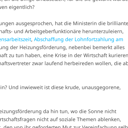
wen eigentlich?
ngen ausgesprochen, hat die Ministerin die brilliant
chafts- und Arbeitgeberfunktionäre herunterzuleiern,
nsarbeitszeit
,
Abschaffung der Lohnfortzahlung am
ung der Heizungsförderung, nebenbei bemerkt alles
aft zu tun haben, eine Krise in der Wirtschaft kuriere
haftsvertreter zwar laufend herbeireden wollen, die a
in? Und inwieweit ist diese krude, unausgegorene,
?
izungsförderung da hin tun, wo die Sonne nicht
irtschaftsfragen nicht auf soziale Themen ablenken,
ft, den von ihr geforderten Mut zur Vereinfachung selb