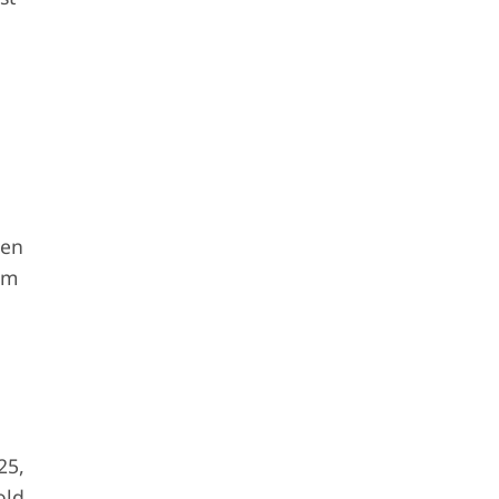
nen
um
25,
old