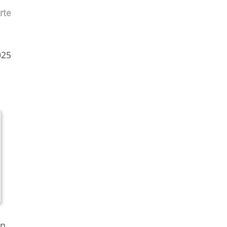
rte
025
n,