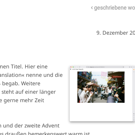
‹
geschriebene wo
9. Dezember 2
nen Titel. Hier eine
ranslation« nenne und die
4 begab. Weitere
steht auf einer länger
e gerne mehr Zeit
n und der zweite Advent
es draußen bemerkenswert warm ist.