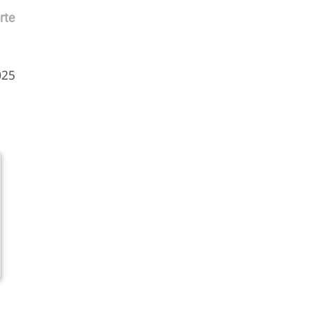
rte
025