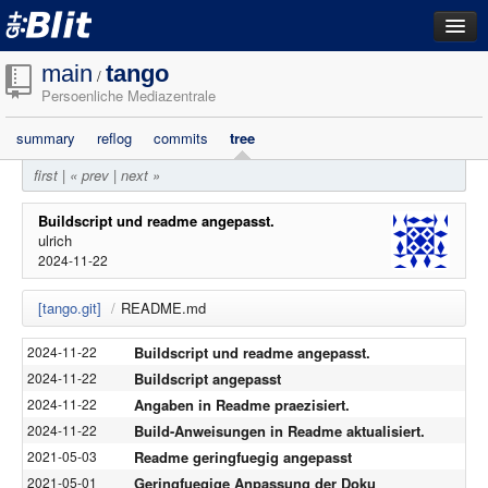
dashboard
main
tango
/
Persoenliche Mediazentrale
repositories
summary
reflog
commits
tree
filestore
first
|
« prev
|
next »
activity
search
Buildscript und readme angepasst.
ulrich
2024-11-22
login
[tango.git]
/
README.md
Buildscript und readme angepasst.
2024-11-22
Buildscript angepasst
2024-11-22
Angaben in Readme praezisiert.
2024-11-22
Build-Anweisungen in Readme aktualisiert.
2024-11-22
Readme geringfuegig angepasst
2021-05-03
Geringfuegige Anpassung der Doku
2021-05-01