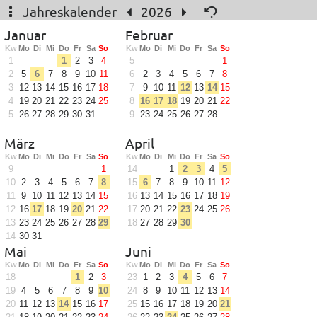
Jahreskalender
2026
Januar
Februar
Kw
Mo
Di
Mi
Do
Fr
Sa
So
Kw
Mo
Di
Mi
Do
Fr
Sa
So
1
1
2
3
4
5
1
2
5
6
7
8
9
10
11
6
2
3
4
5
6
7
8
3
12
13
14
15
16
17
18
7
9
10
11
12
13
14
15
4
19
20
21
22
23
24
25
8
16
17
18
19
20
21
22
5
26
27
28
29
30
31
9
23
24
25
26
27
28
März
April
Kw
Mo
Di
Mi
Do
Fr
Sa
So
Kw
Mo
Di
Mi
Do
Fr
Sa
So
9
1
14
1
2
3
4
5
10
2
3
4
5
6
7
8
15
6
7
8
9
10
11
12
11
9
10
11
12
13
14
15
16
13
14
15
16
17
18
19
12
16
17
18
19
20
21
22
17
20
21
22
23
24
25
26
13
23
24
25
26
27
28
29
18
27
28
29
30
14
30
31
Mai
Juni
Kw
Mo
Di
Mi
Do
Fr
Sa
So
Kw
Mo
Di
Mi
Do
Fr
Sa
So
18
1
2
3
23
1
2
3
4
5
6
7
19
4
5
6
7
8
9
10
24
8
9
10
11
12
13
14
20
11
12
13
14
15
16
17
25
15
16
17
18
19
20
21