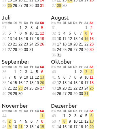
21
18
19
20
21
22
23
24
26
22
23
24
25
26
27
28
22
25
26
27
28
29
30
31
27
29
30
Juli
August
Kw
Mo
Di
Mi
Do
Fr
Sa
So
Kw
Mo
Di
Mi
Do
Fr
Sa
So
27
1
2
3
4
5
31
1
2
28
6
7
8
9
10
11
12
32
3
4
5
6
7
8
9
29
13
14
15
16
17
18
19
33
10
11
12
13
14
15
16
30
20
21
22
23
24
25
26
34
17
18
19
20
21
22
23
31
27
28
29
30
31
35
24
25
26
27
28
29
30
36
31
September
Oktober
Kw
Mo
Di
Mi
Do
Fr
Sa
So
Kw
Mo
Di
Mi
Do
Fr
Sa
So
36
1
2
3
4
5
6
40
1
2
3
4
37
7
8
9
10
11
12
13
41
5
6
7
8
9
10
11
38
14
15
16
17
18
19
20
42
12
13
14
15
16
17
18
39
21
22
23
24
25
26
27
43
19
20
21
22
23
24
25
40
28
29
30
44
26
27
28
29
30
31
November
Dezember
Kw
Mo
Di
Mi
Do
Fr
Sa
So
Kw
Mo
Di
Mi
Do
Fr
Sa
So
44
1
49
1
2
3
4
5
6
45
2
3
4
5
6
7
8
50
7
8
9
10
11
12
13
46
9
10
11
12
13
14
15
51
14
15
16
17
18
19
20