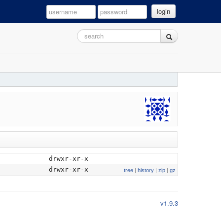
login
drwxr-xr-x
drwxr-xr-x
tree
|
history
|
zip
|
gz
v1.9.3