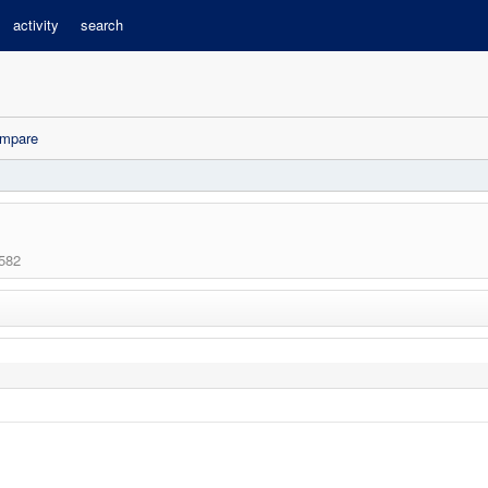
activity
search
mpare
582