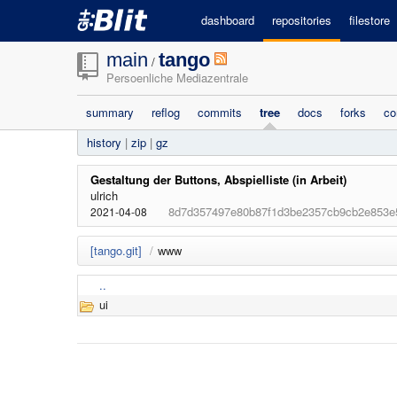
dashboard
repositories
filestore
main
tango
/
Persoenliche Mediazentrale
summary
reflog
commits
tree
docs
forks
co
history
|
zip
|
gz
Gestaltung der Buttons, Abspielliste (in Arbeit)
ulrich
8d7d357497e80b87f1d3be2357cb9cb2e853e
2021-04-08
[tango.git]
/
www
..
ui