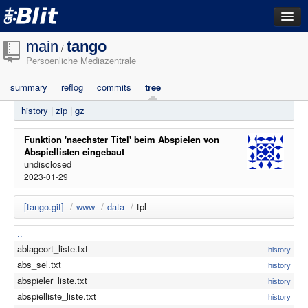
dashboard
main
tango
/
Persoenliche Mediazentrale
repositories
summary
reflog
commits
tree
filestore
history
|
zip
|
gz
activity
search
Funktion 'naechster Titel' beim Abspielen von
Abspiellisten eingebaut
undisclosed
login
2023-01-29
[tango.git]
/
www
/
data
/
tpl
..
ablageort_liste.txt
history
abs_sel.txt
history
abspieler_liste.txt
history
abspielliste_liste.txt
history