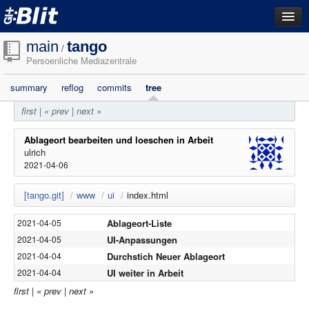
dashboard
main
tango
/
Persoenliche Mediazentrale
repositories
summary
reflog
commits
tree
filestore
first
|
« prev
|
next »
activity
search
Ablageort bearbeiten und loeschen in Arbeit
ulrich
2021-04-06
login
[tango.git]
/
www
/
ui
/
index.html
Ablageort-Liste
2021-04-05
UI-Anpassungen
2021-04-05
Durchstich Neuer Ablageort
2021-04-04
UI weiter in Arbeit
2021-04-04
first
|
« prev
|
next »