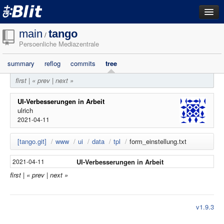
dashboard
main
tango
/
Persoenliche Mediazentrale
repositories
summary
reflog
commits
tree
filestore
first
|
« prev
|
next »
activity
search
UI-Verbesserungen in Arbeit
ulrich
2021-04-11
login
[tango.git]
/
www
/
ui
/
data
/
tpl
/
form_einstellung.txt
UI-Verbesserungen in Arbeit
2021-04-11
first
|
« prev
|
next »
v1.9.3