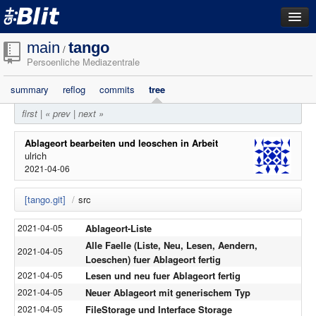
dashboard
main
tango
/
Persoenliche Mediazentrale
repositories
summary
reflog
commits
tree
filestore
first
|
« prev
|
next »
activity
search
Ablageort bearbeiten und leoschen in Arbeit
ulrich
2021-04-06
login
[tango.git]
/
src
Ablageort-Liste
2021-04-05
Alle Faelle (Liste, Neu, Lesen, Aendern,
2021-04-05
Loeschen) fuer Ablageort fertig
Lesen und neu fuer Ablageort fertig
2021-04-05
Neuer Ablageort mit generischem Typ
2021-04-05
FileStorage und Interface Storage
2021-04-05