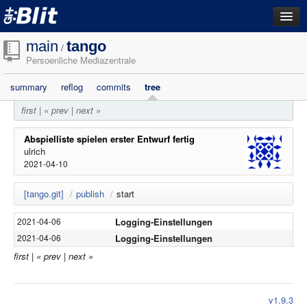
dashboard
main
tango
/
Persoenliche Mediazentrale
repositories
summary
reflog
commits
tree
filestore
first
|
« prev
|
next »
activity
search
Abspielliste spielen erster Entwurf fertig
ulrich
2021-04-10
login
[tango.git]
/
publish
/
start
Logging-Einstellungen
2021-04-06
Logging-Einstellungen
2021-04-06
first
|
« prev
|
next »
v1.9.3