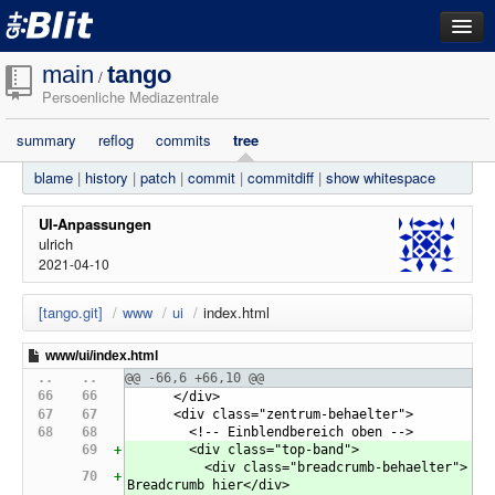
dashboard
main
tango
/
Persoenliche Mediazentrale
repositories
summary
reflog
commits
tree
filestore
blame
|
history
|
patch
|
commit
|
commitdiff
|
show whitespace
activity
search
UI-Anpassungen
ulrich
2021-04-10
login
[tango.git]
/
www
/
ui
/
index.html
 www/ui/index.html
@@ -66,6 +66,10 @@
      </div>
      <div class="zentrum-behaelter">
        <!-- Einblendbereich oben -->
        <div class="top-band">
          <div class="breadcrumb-behaelter">
Breadcrumb hier</div>