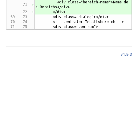
          <div class="bereich-name">Name de
s Bereichs</div>
        </div>
        <div class="dialog"></div>
        <!-- zentraler Inhaltsbereich -->
        <div class="zentrum">
v1.9.3