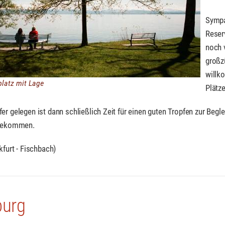
Sympa
Reser
noch v
großz
willk
lplatz mit Lage
Plätz
er gelegen ist dann schließlich Zeit für einen guten Tropfen zur Begle
ngekommen.
kfurt - Fischbach)
burg