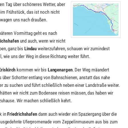
en Tag über schöneres Wetter, aber
im Frühstück, das ist noch nicht
r wagen uns nach draußen.
äteren Vormittag geht es nach
richshafen
und auch, wenn wir nicht
ben, ganz bis
Lindau
weiterzufahren, schauen wir zumindest
, wie uns der Weg in diese Richtung weiter führt.
Eriskirch
kommen wir bis
Langenargen
. Der Weg mäandert
os über Schotter entlang von Bahnschienen, anstatt das nahe
er zu suchen und führt schließlich neben einer Landstraße weiter.
 hätten wir nicht zum Bodensee reisen müssen, das haben wir
zuhause. Wir machen schließlich kehrt.
k in
Friedrichshafen
dann auch wieder ein Spaziergang über die
ausgedehnte Uferpromenade vom Zeppelinmuseum aus bis zum