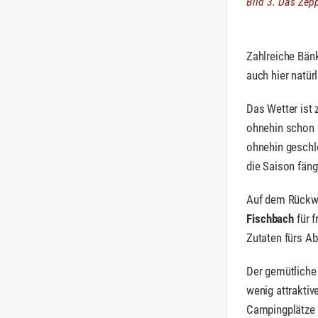
Bild 3. Das Zep
Zahlreiche Bänk
auch hier natür
Das Wetter ist
ohnehin schon 
ohnehin geschlo
die Saison fäng
Auf dem Rückwe
Fischbach
für f
Zutaten fürs A
Der gemütliche
wenig attraktiv
Campingplätze 