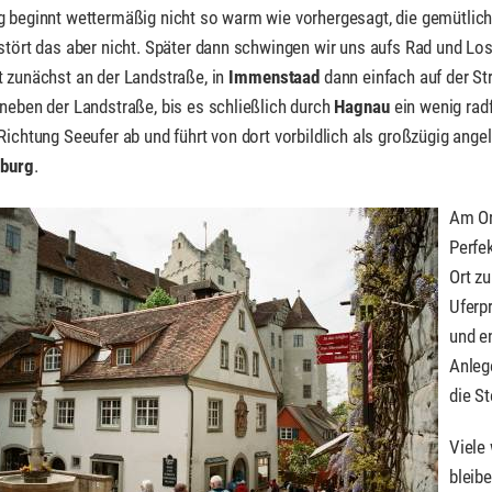
g beginnt wettermäßig nicht so warm wie vorhergesagt, die gemütlic
stört das aber nicht. Später dann schwingen wir uns aufs Rad und Lo
 zunächst an der Landstraße, in
Immenstaad
dann einfach auf der St
neben der Landstraße, bis es schließlich durch
Hagnau
ein wenig radf
Richtung Seeufer ab und führt von dort vorbildlich als großzügig an
burg
.
Am Or
Perfe
Ort z
Uferp
und e
Anleg
die St
Viele
bleib