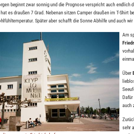
rgen beginnt zwar sonnig und die Prognose verspricht auch endlich d
hat es draußen 7 Grad. Nebenan sitzen Camper draußen im T-Shirt be
hlfühltemperatur. Später aber schafft die Sonne Abhilfe und auch wi
Am sp
Fried
vorha
einmal
Über
liebl
Seeuf
Dafür
auch 
Zurüc
sehr 