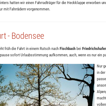
nters hatten wir einen Fahrradträger für die Heckklappe erworben u
our mit Fahrrädern vorgenommen.
rt - Bodensee
t früh die Fahrt in einem Rutsch nach
Fischbach
bei
Friedrichshafe
rpause sofort Urlaubsstimmung aufkommen, auch, wenn es nur ein p
Nur g
in der
passe
anson
Alpen
macht
volle