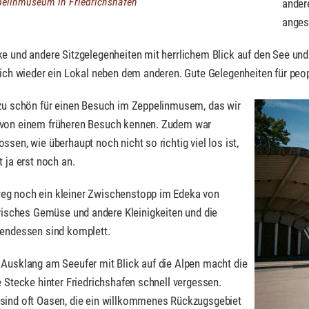
pelinmuseum in Friedrichshafen
ander
anges
e und andere Sitzgelegenheiten mit herrlichem Blick auf den See un
lich wieder ein Lokal neben dem anderen. Gute Gelegenheiten für peo
 zu schön für einen Besuch im Zeppelinmusem, das wir
von einem früheren Besuch kennen. Zudem war
ssen, wie überhaupt noch nicht so richtig viel los ist,
t ja erst noch an.
g noch ein kleiner Zwischenstopp im Edeka von
risches Gemüse und andere Kleinigkeiten und die
bendessen sind komplett.
 Ausklang am Seeufer mit Blick auf die Alpen macht die
e Stecke hinter Friedrichshafen schnell vergessen.
sind oft Oasen, die ein willkommenes Rückzugsgebiet