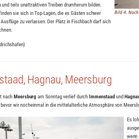
und teils unattraktiven Treiben drumherum bilden.
Bild 4. Noch
finden sie sich in Top-Lagen, die es Gästen schwer
 Ausflüge zu verlassen. Der Platz in Fischbach darf sich
chnen.
edrichshafen)
taad, Hagnau, Meersburg
rt nach
Meersburg
am Sonntag verlief durch
Immenstaad
und
Hagna
, bevor wir nocheinmal in die mittelalterliche Atmosphäre von Meers
Es loh
ausge
wenn 