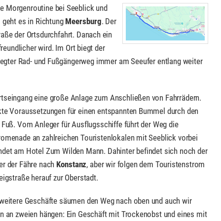
he Morgenroutine bei Seeblick und
s geht es in Richtung
Meersburg
. Der
raße der Ortsdurchfahrt. Danach ein
reundlicher wird. Im Ort biegt der
gelegter Rad- und Fußgängerweg immer am Seeufer entlang weiter
tseingang eine große Anlage zum Anschließen von Fahrrädern.
kte Voraussetzungen für einen entspannten Bummel durch den
u Fuß. Vom Anleger für Ausflugsschiffe führt der Weg die
romenade an zahlreichen Touristenlokalen mit Seeblick vorbei
ndet am Hotel Zum Wilden Mann. Dahinter befindet sich noch der
er der Fähre nach
Konstanz
, aber wir folgen dem Touristenstrom
eigstraße herauf zur Oberstadt.
 weitere Geschäfte säumen den Weg nach oben und auch wir
en an zweien hängen: Ein Geschäft mit Trockenobst und eines mit