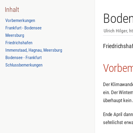
Inhalt
Boden
Vorbemerkungen
Frankfurt - Bodensee
Ulrich Hilger, h
Meersburg
Friedrichshafen
Friedrichsha
Immenstaad, Hagnau, Meersburg
Bodensee - Frankfurt
Vorbe
Schlussbemerkungen
Der Klimawande
ein. Der Winter
überhaupt kein 
Ende April dann
sehnlichst erwa